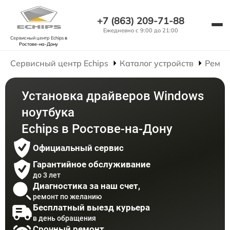
+7 (863) 209-71-88
Ежедневно с 9:00 до 21:00
Сервисный центр Echips
в
Ростове-на-Дону
Сервисный центр Echips
Каталог устройств
Ремон
Установка драйверов Windows
ноутбука
Echips в Ростове-на-Дону
Официальный сервис
Гарантийное обслуживание
до 3 лет
Диагностика за наш счет,
ремонт по желанию
Бесплатный выезд курьера
в день обращения
Срочный ремонт